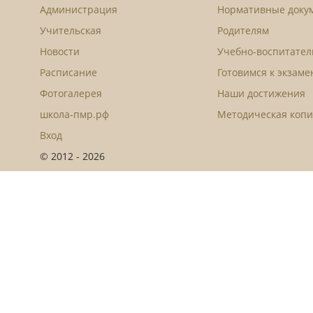
Администрация
Нормативные доку
Учительская
Родителям
Новости
Учебно-воспитател
Расписание
Готовимся к экзам
Фотогалерея
Наши достижения
школа-пмр.рф
Методическая копи
Вход
© 2012 - 2026